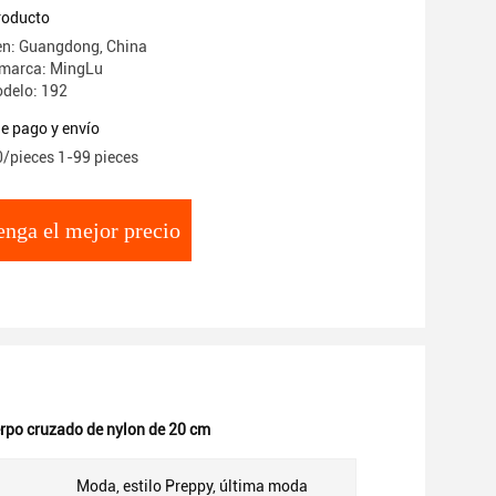
producto
en: Guangdong, China
 marca: MingLu
delo: 192
e pago y envío
0/pieces 1-99 pieces
nga el mejor precio
rpo cruzado de nylon de 20 cm
Moda, estilo Preppy, última moda