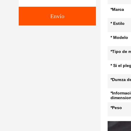
*Marca
Envío
* Estilo
* Modelo
*Tipo de m
* Si el pl
*Dureza de
*Informaci
dimensio
*Peso