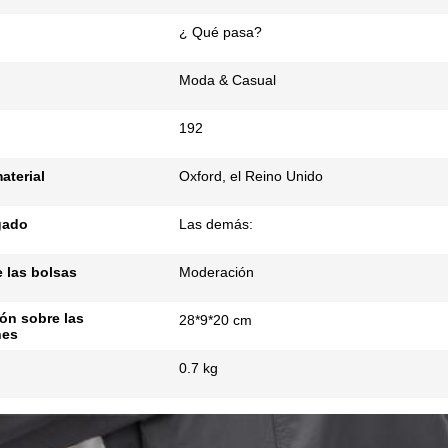
¿ Qué pasa?
Moda & Casual
192
aterial
Oxford, el Reino Unido
egado
Las demás:
 las bolsas
Moderación
ón sobre las
28*9*20 cm
nes
0.7 kg