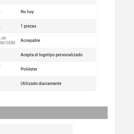
:
No hay
1 piezas
:
 de
Accepable
EM/ODM:
Acepta el logotipo personalizado
l
Poliéster
:
Utilizado diariamente