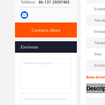
Teléfono:
86-137-29397483
El mate
Tipo de
Contacta ahora
Envasa
Tiempo
Envíenos
Sexo:
El color
Bolso de hom
Descrip