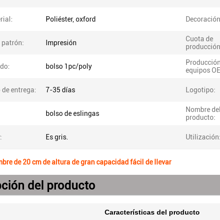
rial:
Poliéster, oxford
Decoración
Cuota de
 patrón:
Impresión
producción
Producción
do:
bolso 1pc/poly
equipos O
 de entrega:
7-35 días
Logotipo:
Nombre de
bolso de eslingas
producto:
:
Es gris.
Utilización
bre de 20 cm de altura de gran capacidad fácil de llevar
ción del producto
Características del producto