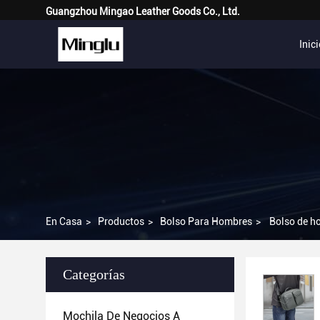
Guangzhou Mingao Leather Goods Co., Ltd.
Inic
En Casa
>
Productos
>
Bolso Para Hombres
>
Bolso de ho
Categorías
Mochila De Negocios A